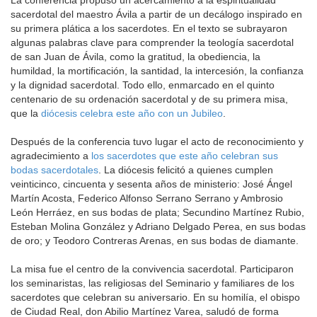
La conferencia propuso un acercamiento a la espiritualidad
sacerdotal del maestro Ávila a partir de un decálogo inspirado en
su primera plática a los sacerdotes. En el texto se subrayaron
algunas palabras clave para comprender la teología sacerdotal
de san Juan de Ávila, como la gratitud, la obediencia, la
humildad, la mortificación, la santidad, la intercesión, la confianza
y la dignidad sacerdotal. Todo ello, enmarcado en el quinto
centenario de su ordenación sacerdotal y de su primera misa,
que la
diócesis celebra este año con un Jubileo
.
Después de la conferencia tuvo lugar el acto de reconocimiento y
agradecimiento a
los sacerdotes que este año celebran sus
bodas sacerdotales
. La diócesis felicitó a quienes cumplen
veinticinco, cincuenta y sesenta años de ministerio: José Ángel
Martín Acosta, Federico Alfonso Serrano Serrano y Ambrosio
León Herráez, en sus bodas de plata; Secundino Martínez Rubio,
Esteban Molina González y Adriano Delgado Perea, en sus bodas
de oro; y Teodoro Contreras Arenas, en sus bodas de diamante.
La misa fue el centro de la convivencia sacerdotal. Participaron
los seminaristas, las religiosas del Seminario y familiares de los
sacerdotes que celebran su aniversario. En su homilía, el obispo
de Ciudad Real, don Abilio Martínez Varea, saludó de forma