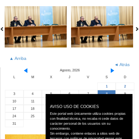
▲ Arriba
◄ Atrás
Agosto, 2026
L
M
X
J
V
S
D
1
2
3
4
5
6
7
8
9
10
11
12
13
14
15
16
AVISO USO DE COOKIES
17
18
19
20
21
22
23
Este portal web únicamente utiliza cookies propias
24
25
26
27
28
29
30
con finalidad técnica, no recaba ni cede datos de
carácter personal de los usuarios sin su
31
conocimiento.
Sin embargo, contiene enlaces a sitios web de
terceros con políticas de privacidad ajenas este