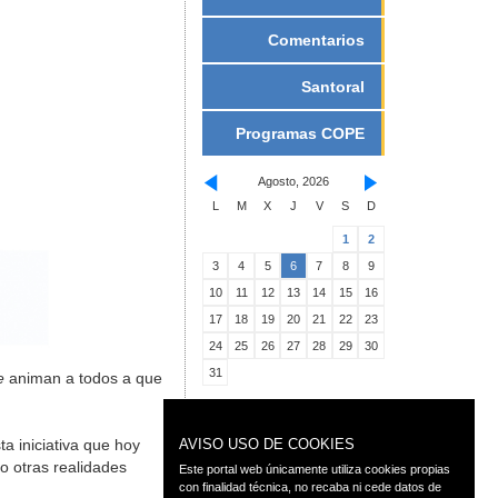
Comentarios
Santoral
Programas COPE
Agosto, 2026
L
M
X
J
V
S
D
1
2
3
4
5
6
7
8
9
10
11
12
13
14
15
16
17
18
19
20
21
22
23
24
25
26
27
28
29
30
31
e
animan a todos a que
a iniciativa que hoy
AVISO USO DE COOKIES
o otras realidades
Este portal web únicamente utiliza cookies propias
con finalidad técnica, no recaba ni cede datos de