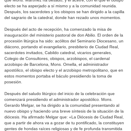
que Mons. Martínez ha besado; y el acetre, con el que el obispo
electo se ha asperjado a sí mismo y a la comunidad reunida.
Después, los sacerdotes y los obispos se han dirigido a la capilla
del sagrario de la catedral, donde han rezado unos momentos.
Después del acto de recepción, ha comenzado la misa de
inauguración del ministerio pastoral de don Abilio. El orden de la
procesión litúrgica ha sido: acólitos del Seminario Diocesano, un
diácono, portando el evangeliario, presbiterio de Ciudad Real,
sacerdotes invitados, Cabildo catedral, vicarios generales,
Colegio de Consul­tores, obispos, arzobispos, el cardenal
arzobispo de Barcelona, Mons. Omella, el administrador
apostólico, el obispo electo y el arzobispo metropoli­tano, que en
estos momentos portaba el báculo presidiendo la toma de
posesión.
Después del saludo litúrgico del inicio de la celebración que
comenzará presidiendo el administrador apostólico. Mons.
Gerardo Melgar, se ha dirigido a la comunidad presentando al
nuevo obispo y haciendo una breve síntesis de la situación de la
diócesis. Ha afirmado Melgar que: «La Diócesis de Ciudad Real,
que a partir de ahora va a gozar de tu pontificado, la constituyen
gentes de hondas raíces religiosas y de fe profunda transmitida