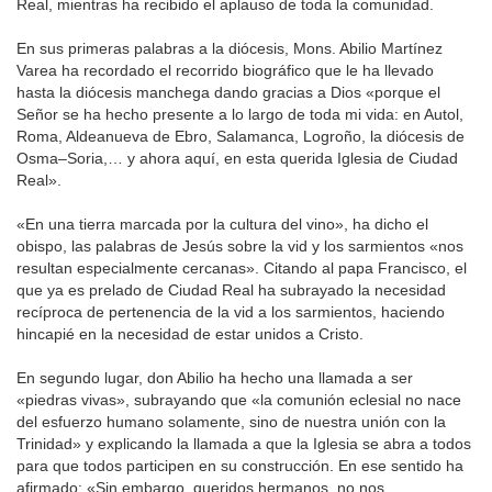
Real, mientras ha recibido el aplauso de toda la comunidad.
En sus primeras palabras a la diócesis, Mons. Abilio Martínez
Varea ha recordado el recorrido biográfico que le ha llevado
hasta la diócesis manchega dando gracias a Dios «porque el
Señor se ha hecho presente a lo largo de toda mi vida: en Autol,
Roma, Aldeanueva de Ebro, Salamanca, Logroño, la diócesis de
Osma–Soria,… y ahora aquí, en esta querida Iglesia de Ciudad
Real».
«En una tierra marcada por la cultura del vino», ha dicho el
obispo, las palabras de Jesús sobre la vid y los sarmientos «nos
resultan especialmente cercanas». Citando al papa Francisco, el
que ya es prelado de Ciudad Real ha subrayado la necesidad
recíproca de pertenencia de la vid a los sarmientos, haciendo
hincapié en la necesidad de estar unidos a Cristo.
En segundo lugar, don Abilio ha hecho una llamada a ser
«piedras vivas», subrayando que «la comunión eclesial no nace
del esfuerzo humano solamente, sino de nuestra unión con la
Trinidad» y explicando la llamada a que la Iglesia se abra a todos
para que todos participen en su construcción. En ese sentido ha
afirmado: «Sin embargo, queridos hermanos, no nos