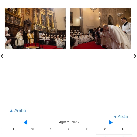
▲ Arriba
◄ Atrás
Agosto, 2026
L
M
X
J
V
S
D