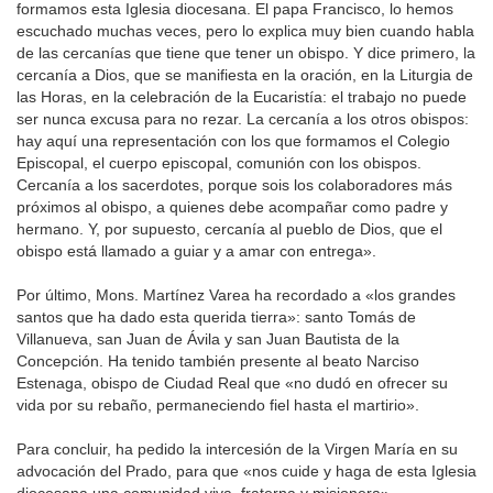
formamos esta Iglesia diocesana. El papa Francisco, lo hemos
escuchado muchas veces, pero lo explica muy bien cuando habla
de las cercanías que tiene que tener un obispo. Y dice primero, la
cercanía a Dios, que se manifiesta en la oración, en la Liturgia de
las Horas, en la celebración de la Eucaristía: el trabajo no puede
ser nunca excusa para no rezar. La cercanía a los otros obispos:
hay aquí una representación con los que formamos el Colegio
Episcopal, el cuerpo episcopal, comunión con los obispos.
Cercanía a los sacerdotes, porque sois los colaboradores más
próximos al obispo, a quienes debe acompañar como padre y
hermano. Y, por supuesto, cercanía al pueblo de Dios, que el
obispo está llamado a guiar y a amar con entrega».
Por último, Mons. Martínez Varea ha recordado a «los grandes
santos que ha dado esta querida tierra»: santo Tomás de
Villanueva, san Juan de Ávila y san Juan Bautista de la
Concepción. Ha tenido también presente al beato Narciso
Estenaga, obispo de Ciudad Real que «no dudó en ofrecer su
vida por su rebaño, permaneciendo fiel hasta el martirio».
Para concluir, ha pedido la intercesión de la Virgen María en su
advocación del Prado, para que «nos cuide y haga de esta Iglesia