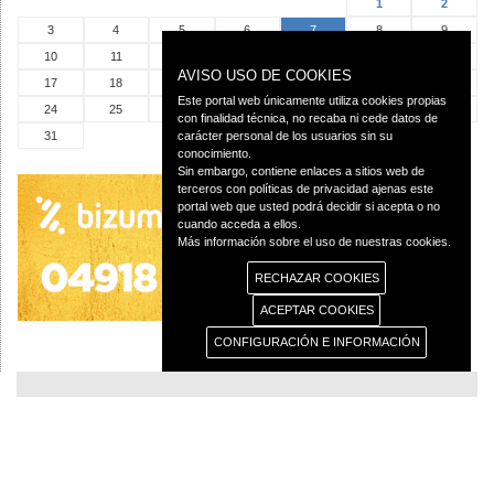
1
2
3
4
5
6
7
8
9
10
11
12
13
14
15
16
AVISO USO DE COOKIES
17
18
19
20
21
22
23
Este portal web únicamente utiliza cookies propias
24
25
26
27
28
29
30
con finalidad técnica, no recaba ni cede datos de
31
carácter personal de los usuarios sin su
conocimiento.
Sin embargo, contiene enlaces a sitios web de
terceros con políticas de privacidad ajenas este
portal web que usted podrá decidir si acepta o no
cuando acceda a ellos.
Más información sobre el uso de nuestras cookies.
RECHAZAR COOKIES
ACEPTAR COOKIES
CONFIGURACIÓN E INFORMACIÓN