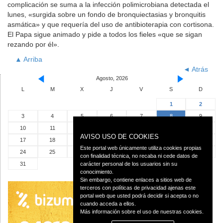
complicación se suma a la infección polimicrobiana detectada el
lunes, «surgida sobre un fondo de bronquiectasias y bronquitis
asmática» y que requería del uso de antibioterapia con cortisona.
El Papa sigue animado y pide a todos los fieles «que se sigan
rezando por él».
▲ Arriba
◄ Atrás
Agosto, 2026
L
M
X
J
V
S
D
1
2
3
4
5
6
7
8
9
10
11
12
13
14
15
16
AVISO USO DE COOKIES
17
18
19
20
21
22
23
Este portal web únicamente utiliza cookies propias
24
25
26
27
28
29
30
con finalidad técnica, no recaba ni cede datos de
31
carácter personal de los usuarios sin su
conocimiento.
Sin embargo, contiene enlaces a sitios web de
terceros con políticas de privacidad ajenas este
portal web que usted podrá decidir si acepta o no
cuando acceda a ellos.
Más información sobre el uso de nuestras cookies.