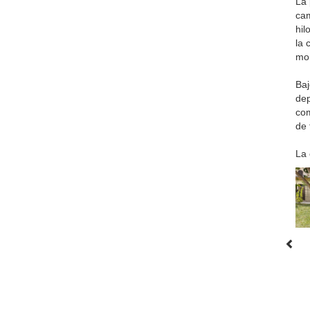
La 
cam
hil
la 
mon
Baj
dep
com
de 
La 