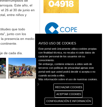
ininterrumpidos de
rroquia. Este año, el
el 26 al 30 de junio en
tal, entre niños y
ctitudes que todo
ta", junto con los
a la presencia en medio
 continente.
AVISO USO DE COOKIES
Este portal web únicamente utiliza cookies propias
eje de cada día.
con finalidad técnica, no recaba ni cede datos de
carácter personal de los usuarios sin su
conocimiento.
Sin embargo, contiene enlaces a sitios web de
terceros con políticas de privacidad ajenas este
portal web que usted podrá decidir si acepta o no
cuando acceda a ellos.
Más información sobre el uso de nuestras cookies.
RECHAZAR COOKIES
ACEPTAR COOKIES
CONFIGURACIÓN E INFORMACIÓN