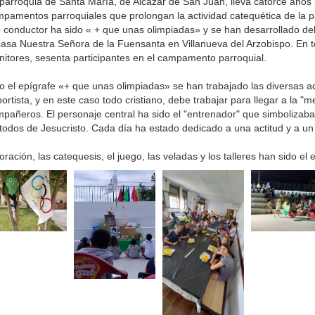
parroquia de Santa María, de Alcázar de San Juan, lleva catorce años 
pamentos parroquiales que prolongan la actividad catequética de la pa
o conductor ha sido « + que unas olimpiadas» y se han desarrollado del 
casa Nuestra Señora de la Fuensanta en Villanueva del Arzobispo. En to
itores, sesenta participantes en el campamento parroquial.
o el epígrafe «+ que unas olimpiadas» se han trabajado las diversas a
ortista, y en este caso todo cristiano, debe trabajar para llegar a la "me
pañeros. El personaje central ha sido el "entrenador" que simbolizab
todos de Jesucristo. Cada día ha estado dedicado a una actitud y a un
oración, las catequesis, el juego, las veladas y los talleres han sido el 