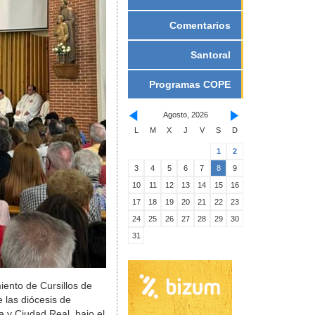
Comentarios
Santoral
Programas COPE
Agosto, 2026
L
M
X
J
V
S
D
1
2
3
4
5
6
7
8
9
10
11
12
13
14
15
16
17
18
19
20
21
22
23
24
25
26
27
28
29
30
31
iento de Cursillos de
 las diócesis de
 y Ciudad Real, bajo el