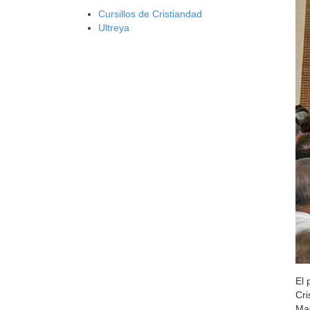
Cursillos de Cristiandad
Ultreya
El 
Cri
Mad