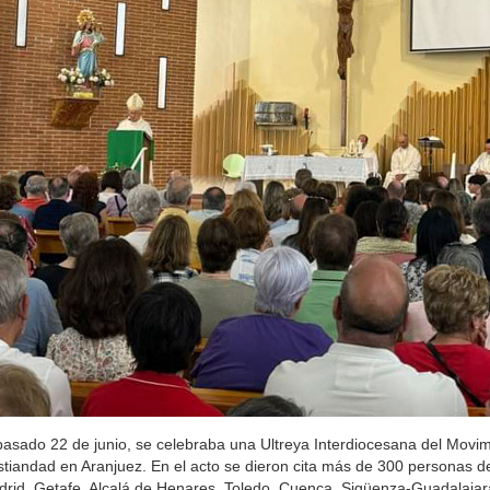
pasado 22 de junio, se celebraba una Ultreya Interdiocesana del Movim
stiandad en Aranjuez. En el acto se dieron cita más de 300 personas de
rid, Getafe, Alcalá de Henares, Toledo, Cuenca, Sigüenza-Guadalajara