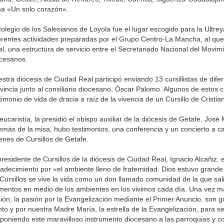
a «Un solo corazón».
colegio de los Salesianos de Loyola fue el lugar escogido para la Ultrey
erentes actividades preparadas por el Grupo Centro-La Mancha, al qu
l, una estructura de servicio entre el Secretariado Nacional del Movimi
cesanos.
stra diócesis de Ciudad Real participó enviando 13 cursillistas de dife
vincia junto al consiliario diocesano, Óscar Palomo. Algunos de estos cu
timonio de vida de dracia a raíz de la vivencia de un Cursillo de Cristia
eucaristía, la presidió el obispo auxiliar de la diócesis de Getafe, Jo
más de la misa, hubo testimonios, una conferencia y un concierto a c
enes de Cursillos de Getafe.
presidente de Cursillos de la diócesis de Ciudad Real, Ignacio Alcañiz,
adecimiento por «el ambiente lleno de fraternidad. Dios estuvo grand
Cursillos se vive la vida como un don llamado comunidad de la que sa
mentos en medio de los ambientes en los vivimos cada día. Una vez má
ión, la pasión por la Evangelización mediante el Primer Anuncio, son gu
to y por nuestra Madre María, la estrella de la Evangelización, para s
poniendo este maravilloso instrumento diocesano a las parroquias y c