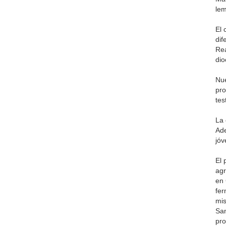
lem
El 
dif
Rea
dio
Nue
pro
tes
La 
Ade
jóv
El 
agr
en 
fer
mis
San
pro