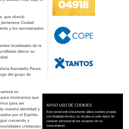
a, que ofreció
e pertenece Ciudad
ento y los secretariados
rentes localidades de la
rsillistas dieron su
ndad.
sé María Avendaño Perea.
argo del grupo de
 expresa su
e para mostrarnos que
limos para ser
AVISO USO DE COOKIES
s nuestra identidad y
Este portal web únicamente utiliza cookies propias
iados por el Espíritu
con finalidad técnica, no recaba ni cede datos de
eguir creciendo y
carácter personal de los usuarios sin su
omunidades cristianas».
conocimiento.