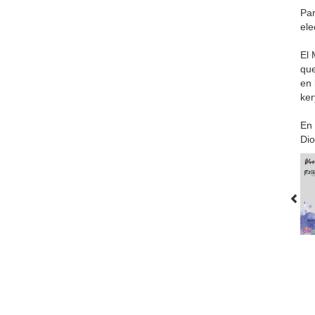
Par
ele
El 
que
en 
ker
En 
Dio
▲ A
La Diócesis
Obispo
Delegaciones
S