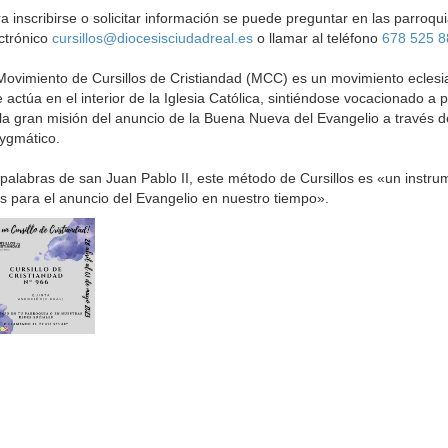
a inscribirse o solicitar información se puede preguntar en las parroquia
ctrónico
cursillos@diocesisciudadreal.es
o llamar al teléfono
678 525 8
Movimiento de Cursillos de Cristiandad (MCC) es un movimiento eclesia
 actúa en el interior de la Iglesia Católica, sintiéndose vocacionado a 
la gran misión del anuncio de la Buena Nueva del Evangelio a través 
ygmático.
palabras de san Juan Pablo II, este método de Cursillos es «un instru
s para el anuncio del Evangelio en nuestro tiempo».
rriba
eminario
Curia
Parroquias
Catedral
Obras Diocesan