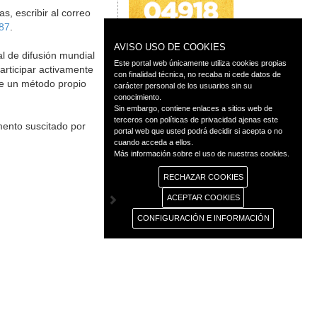
s, escribir al correo
87
.
AVISO USO DE COOKIES
l de difusión mundial
Este portal web únicamente utiliza cookies propias
participar activamente
con finalidad técnica, no recaba ni cede datos de
de un método propio
carácter personal de los usuarios sin su
conocimiento.
Sin embargo, contiene enlaces a sitios web de
terceros con políticas de privacidad ajenas este
mento suscitado por
portal web que usted podrá decidir si acepta o no
cuando acceda a ellos.
Más información sobre el uso de nuestras cookies.
RECHAZAR COOKIES
ACEPTAR COOKIES
CONFIGURACIÓN E INFORMACIÓN
◄ Atrás
as
Transparencia