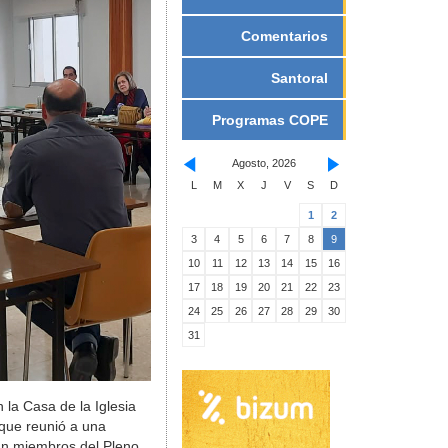
Comentarios
Santoral
Programas COPE
Agosto, 2026
L
M
X
J
V
S
D
1
2
3
4
5
6
7
8
9
10
11
12
13
14
15
16
17
18
19
20
21
22
23
24
25
26
27
28
29
30
31
 la Casa de la Iglesia
 que reunió a una
an miembros del Pleno