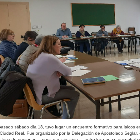
pasado sábado día 18, tuvo lugar un encuentro formativo para laicos en
Ciudad Real. Fue organizado por la Delegación de Apostolado Seglar,
ntena de personas —poca participación—, entre los que se encontrab