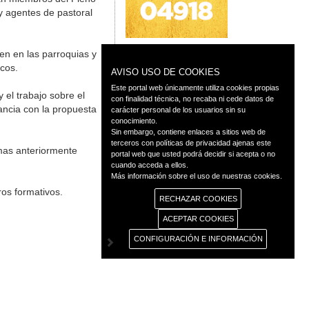
y agentes de pastoral
en en las parroquias y
icos.
AVISO USO DE COOKIES
Este portal web únicamente utiliza cookies propias
 el trabajo sobre el
con finalidad técnica, no recaba ni cede datos de
ancia con la propuesta
carácter personal de los usuarios sin su
conocimiento.
Sin embargo, contiene enlaces a sitios web de
terceros con políticas de privacidad ajenas este
mas anteriormente
portal web que usted podrá decidir si acepta o no
cuando acceda a ellos.
Más información sobre el uso de nuestras cookies.
ros formativos.
RECHAZAR COOKIES
ACEPTAR COOKIES
CONFIGURACIÓN E INFORMACIÓN
◄ Atrás
as
Transparencia