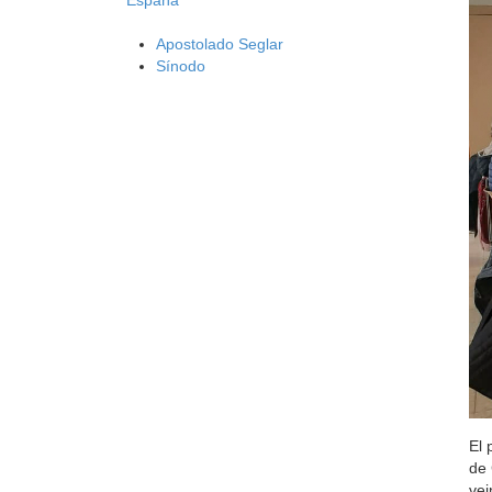
Apostolado Seglar
Sínodo
El 
de 
vei