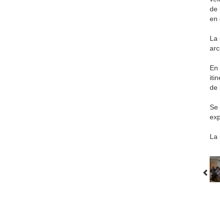
de 
en 
La 
arc
En 
iti
de 
Se 
exp
La 
▲ A
La Diócesis
Obispo
Delegaciones
S