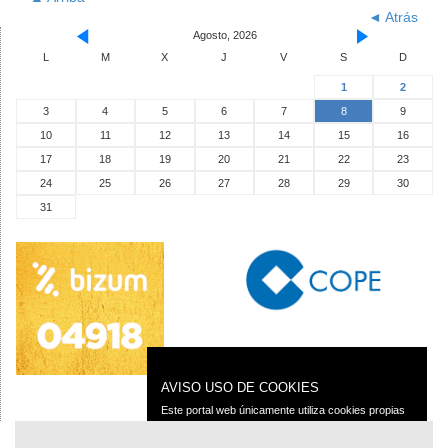
◄ Atrás
Agosto, 2026
L
M
X
J
V
S
D
1
2
3
4
5
6
7
8
9
10
11
12
13
14
15
16
17
18
19
20
21
22
23
24
25
26
27
28
29
30
31
AVISO USO DE COOKIES
Este portal web únicamente utiliza cookies propias
con finalidad técnica, no recaba ni cede datos de
carácter personal de los usuarios sin su