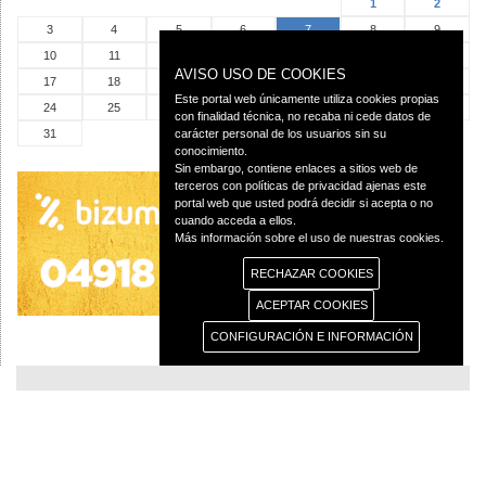
1
2
3
4
5
6
7
8
9
10
11
12
13
14
15
16
AVISO USO DE COOKIES
17
18
19
20
21
22
23
Este portal web únicamente utiliza cookies propias
24
25
26
27
28
29
30
con finalidad técnica, no recaba ni cede datos de
31
carácter personal de los usuarios sin su
conocimiento.
Sin embargo, contiene enlaces a sitios web de
terceros con políticas de privacidad ajenas este
portal web que usted podrá decidir si acepta o no
cuando acceda a ellos.
Más información sobre el uso de nuestras cookies.
RECHAZAR COOKIES
ACEPTAR COOKIES
CONFIGURACIÓN E INFORMACIÓN