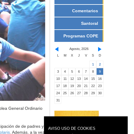
Comentarios
Santoral
Programas COPE
Agosto, 2026
L
M
X
J
V
S
D
1
2
3
4
5
6
7
8
9
10
11
12
13
14
15
16
17
18
19
20
21
22
23
24
25
26
27
28
29
30
31
blea General Ordinario
cipación de de padres y
AVISO USO DE COOKIES
olaris
. Además, a la vez