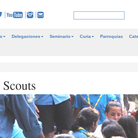
o
Delegaciones
Seminario
Curia
Parroquias
Cate
 Scouts