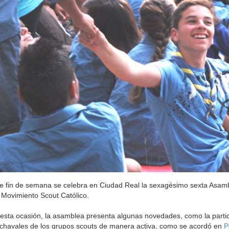
e fin de semana se celebra en Ciudad Real la sexagésimo sexta Asam
 Movimiento Scout Católico.
esta ocasión, la asamblea presenta algunas novedades, como la parti
chavales de los grupos scouts de manera activa, como se acordó en
P