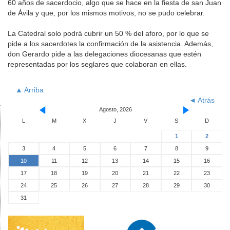
60 años de sacerdocio, algo que se hace en la fiesta de san Juan
de Ávila y que, por los mismos motivos, no se pudo celebrar.
La Catedral solo podrá cubrir un 50 % del aforo, por lo que se
pide a los sacerdotes la confirmación de la asistencia. Además,
don Gerardo pide a las delegaciones diocesanas que estén
representadas por los seglares que colaboran en ellas.
▲ Arriba
◄ Atrás
Agosto, 2026
L
M
X
J
V
S
D
1
2
3
4
5
6
7
8
9
10
11
12
13
14
15
16
17
18
19
20
21
22
23
24
25
26
27
28
29
30
31