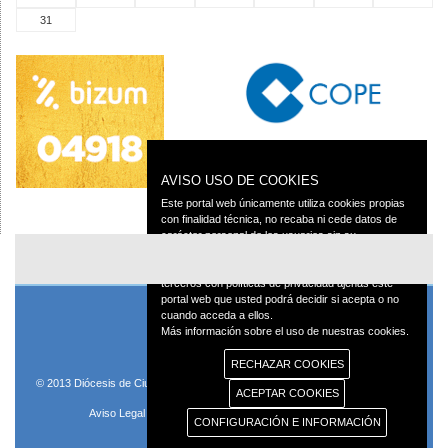
31
AVISO USO DE COOKIES
Este portal web únicamente utiliza cookies propias
con finalidad técnica, no recaba ni cede datos de
carácter personal de los usuarios sin su
conocimiento.
Sin embargo, contiene enlaces a sitios web de
terceros con políticas de privacidad ajenas este
portal web que usted podrá decidir si acepta o no
cuando acceda a ellos.
Más información sobre el uso de nuestras cookies.
RECHAZAR COOKIES
© 2013 Diócesis de Ciudad Real C/Caballeros 5, 13001 Ciudad Real - Tlf.:926
ACEPTAR COOKIES
250 25 0 - Fax.: 926 251 258
Aviso Legal
Política de Privacidad
Política de Cookies
CONFIGURACIÓN E INFORMACIÓN