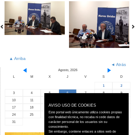
▲ Arriba
◄ Atrás
Agosto, 2026
L
M
X
J
V
S
D
1
2
3
4
5
6
7
8
9
10
11
12
13
14
15
16
AVISO USO DE COOKIES
17
18
19
20
21
22
23
Este portal web únicamente utiliza cookies propias
24
25
26
27
28
29
30
con finalidad técnica, no recaba ni cede datos de
31
carácter personal de los usuarios sin su
conocimiento.
Sin embargo, contiene enlaces a sitios web de