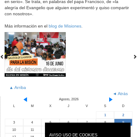
en serio». Se trata, en palabras del papa Francisco, de «la
alegría del Evangelio que alguien experimentó y quiso compartir
con nosotros».
Más información en el
blog de Misiones
.
▲ Arriba
◄ Atrás
Agosto, 2026
L
M
X
J
V
S
D
1
2
3
4
5
6
7
8
9
10
11
12
13
14
15
16
AVISO USO DE COOKIES