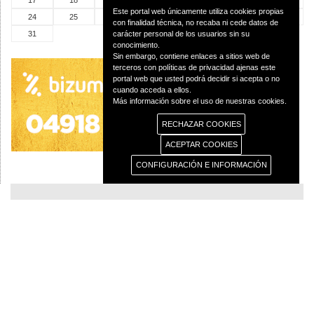
17
18
19
20
21
22
23
Este portal web únicamente utiliza cookies propias
24
25
26
27
28
29
30
con finalidad técnica, no recaba ni cede datos de
31
carácter personal de los usuarios sin su
conocimiento.
Sin embargo, contiene enlaces a sitios web de
terceros con políticas de privacidad ajenas este
portal web que usted podrá decidir si acepta o no
cuando acceda a ellos.
Más información sobre el uso de nuestras cookies.
RECHAZAR COOKIES
ACEPTAR COOKIES
CONFIGURACIÓN E INFORMACIÓN
© 2013 Diócesis de Ciudad Real C/Caballeros 5, 13001 Ciudad Real - Tlf.:926
250 25 0 - Fax.: 926 251 258
Aviso Legal
Política de Privacidad
Política de Cookies