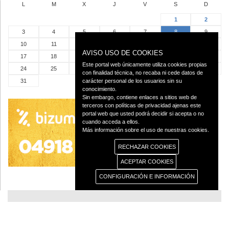
L
M
X
J
V
S
D
1
2
3
4
5
6
7
8
9
10
11
12
13
14
15
16
AVISO USO DE COOKIES
17
18
19
20
21
22
23
Este portal web únicamente utiliza cookies propias
24
25
26
27
28
29
30
con finalidad técnica, no recaba ni cede datos de
31
carácter personal de los usuarios sin su
conocimiento.
Sin embargo, contiene enlaces a sitios web de
terceros con políticas de privacidad ajenas este
portal web que usted podrá decidir si acepta o no
cuando acceda a ellos.
Más información sobre el uso de nuestras cookies.
RECHAZAR COOKIES
ACEPTAR COOKIES
CONFIGURACIÓN E INFORMACIÓN