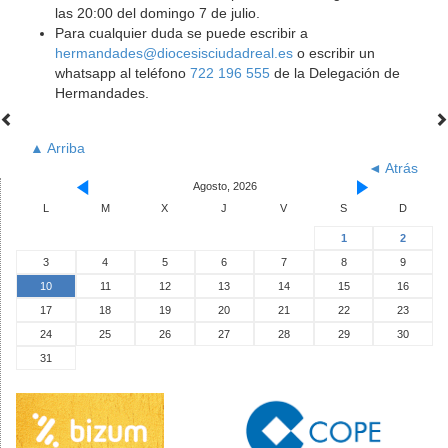
las 20:00 del domingo 7 de julio.
Para cualquier duda se puede escribir a
hermandades@diocesisciudadreal.es
o escribir un
whatsapp al teléfono
722 196 555
de la Delegación de
Hermandades.
▲ Arriba
◄ Atrás
Agosto, 2026
L
M
X
J
V
S
D
1
2
3
4
5
6
7
8
9
10
11
12
13
14
15
16
17
18
19
20
21
22
23
24
25
26
27
28
29
30
31