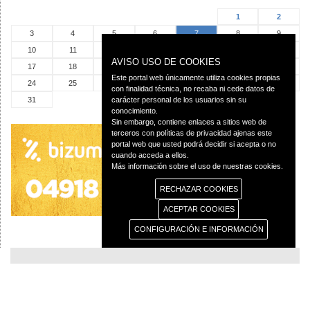
1
2
3
4
5
6
7
8
9
10
11
12
13
14
15
16
AVISO USO DE COOKIES
17
18
19
20
21
22
23
Este portal web únicamente utiliza cookies propias
24
25
26
27
28
29
30
con finalidad técnica, no recaba ni cede datos de
31
carácter personal de los usuarios sin su
conocimiento.
Sin embargo, contiene enlaces a sitios web de
terceros con políticas de privacidad ajenas este
portal web que usted podrá decidir si acepta o no
cuando acceda a ellos.
Más información sobre el uso de nuestras cookies.
RECHAZAR COOKIES
ACEPTAR COOKIES
CONFIGURACIÓN E INFORMACIÓN