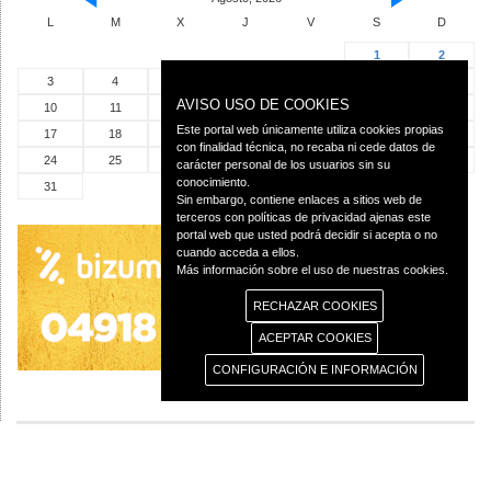
L
M
X
J
V
S
D
1
2
3
4
5
6
7
8
9
AVISO USO DE COOKIES
10
11
12
13
14
15
16
Este portal web únicamente utiliza cookies propias
17
18
19
20
21
22
23
con finalidad técnica, no recaba ni cede datos de
24
25
26
27
28
29
30
carácter personal de los usuarios sin su
conocimiento.
31
Sin embargo, contiene enlaces a sitios web de
terceros con políticas de privacidad ajenas este
portal web que usted podrá decidir si acepta o no
cuando acceda a ellos.
Más información sobre el uso de nuestras cookies.
RECHAZAR COOKIES
ACEPTAR COOKIES
CONFIGURACIÓN E INFORMACIÓN