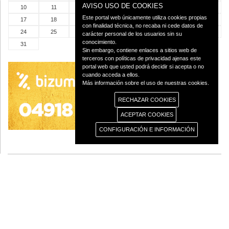
AVISO USO DE COOKIES
10
11
12
13
14
15
16
Este portal web únicamente utiliza cookies propias
17
18
19
20
21
22
23
con finalidad técnica, no recaba ni cede datos de
24
25
26
27
28
29
30
carácter personal de los usuarios sin su
conocimiento.
31
Sin embargo, contiene enlaces a sitios web de
terceros con políticas de privacidad ajenas este
portal web que usted podrá decidir si acepta o no
cuando acceda a ellos.
Más información sobre el uso de nuestras cookies.
RECHAZAR COOKIES
ACEPTAR COOKIES
CONFIGURACIÓN E INFORMACIÓN