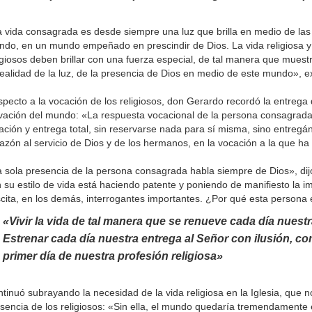
 vida consagrada es desde siempre una luz que brilla en medio de las 
do, en un mundo empeñado en prescindir de Dios. La vida religiosa y l
igiosos deben brillar con una fuerza especial, de tal manera que mues
realidad de la luz, de la presencia de Dios en medio de este mundo», ex
pecto a la vocación de los religiosos, don Gerardo recordó la entrega 
vación del mundo: «La respuesta vocacional de la persona consagrad
ación y entrega total, sin reservarse nada para sí misma, sino entregá
azón al servicio de Dios y de los hermanos, en la vocación a la que ha
 sola presencia de la persona consagrada habla siempre de Dios», dij
 su estilo de vida está haciendo patente y poniendo de manifiesto la i
cita, en los demás, interrogantes importantes. ¿Por qué esta persona e
«Vivir la vida de tal manera que se renueve cada día nuest
Estrenar cada día nuestra entrega al Señor con ilusión, com
primer día de nuestra profesión religiosa»
tinuó subrayando la necesidad de la vida religiosa en la Iglesia, que n
sencia de los religiosos: «Sin ella, el mundo quedaría tremendamente