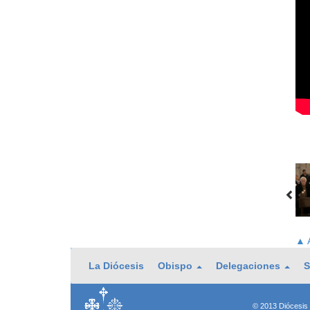
▲ A
La Diócesis
Obispo
Delegaciones
S
© 2013 Diócesis 