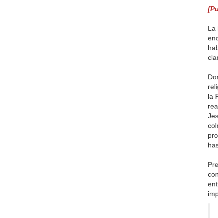
[P
La 
enc
hab
cla
Don
rel
la 
rea
Jes
col
pro
has
Pre
con
ent
imp