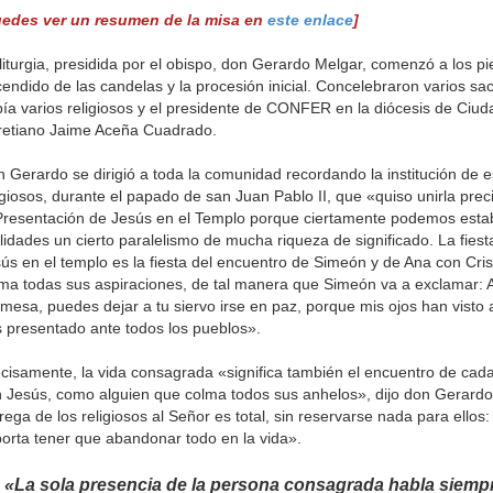
uedes ver un resumen de la misa en
este enlace
]
liturgia, presidida por el obispo, don Gerardo Melgar, comenzó a los pi
endido de las candelas y la procesión inicial. Concelebraron varios sa
ía varios religiosos y el presidente de CONFER en la diócesis de Ciud
retiano Jaime Aceña Cuadrado.
 Gerardo se dirigió a toda la comunidad recordando la institución de es
igiosos, durante el papado de san Juan Pablo II, que «quiso unirla prec
Presentación de Jesús en el Templo porque ciertamente podemos esta
lidades un cierto paralelismo de mucha riqueza de significado. La fies
ús en el templo es la fiesta del encuentro de Simeón y de Ana con Cri
ma todas sus aspiraciones, de tal manera que Simeón va a exclamar: 
mesa, puedes dejar a tu siervo irse en paz, porque mis ojos han visto 
 presentado ante todos los pueblos».
cisamente, la vida consagrada «significa también el encuentro de ca
 Jesús, como alguien que colma todos sus anhelos», dijo don Gerardo
rega de los religiosos al Señor es total, sin reservarse nada para ellos:
orta tener que abandonar todo en la vida».
«La sola presencia de la persona consagrada habla siemp