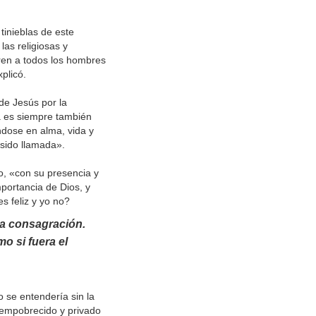
tinieblas de este
as religiosas y
tren a todos los hombres
plicó.
de Jesús por la
a es siempre también
ndose en alma, vida y
 sido llamada».
o, «con su presencia y
mportancia de Dios, y
s feliz y yo no?
ra consagración.
o si fuera el
o se entendería sin la
 empobrecido y privado