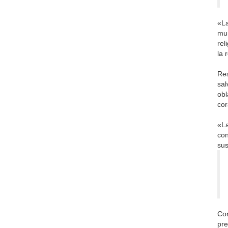
«La
mun
rel
la 
Res
sal
obl
cor
«La
con
sus
Con
pre