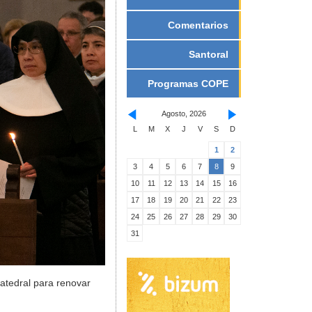
Comentarios
Santoral
Programas COPE
Agosto, 2026
L
M
X
J
V
S
D
1
2
3
4
5
6
7
8
9
10
11
12
13
14
15
16
17
18
19
20
21
22
23
24
25
26
27
28
29
30
31
catedral para renovar