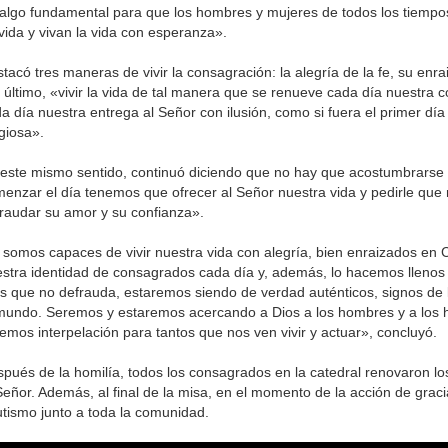
algo fundamental para que los hombres y mujeres de todos los tiempo
vida y vivan la vida con esperanza».
tacó tres maneras de vivir la consagración: la alegría de la fe, su enra
 último, «vivir la vida de tal manera que se renueve cada día nuestra 
a día nuestra entrega al Señor con ilusión, como si fuera el primer día
igiosa».
este mismo sentido, continuó diciendo que no hay que acostumbrarse 
enzar el día tenemos que ofrecer al Señor nuestra vida y pedirle que
raudar su amor y su confianza».
 somos capaces de vivir nuestra vida con alegría, bien enraizados en 
stra identidad de consagrados cada día y, además, lo hacemos lleno
s que no defrauda, estaremos siendo de verdad auténticos, signos de 
mundo. Seremos y estaremos acercando a Dios a los hombres y a los 
emos interpelación para tantos que nos ven vivir y actuar», concluyó.
pués de la homilía, todos los consagrados en la catedral renovaron los
Señor. Además, al final de la misa, en el momento de la acción de grac
tismo junto a toda la comunidad.