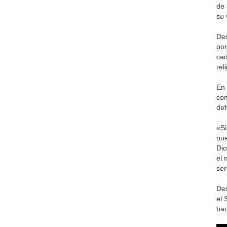
de 
su 
Des
por
cad
rel
En 
com
def
«Si
nue
Dio
el 
ser
Des
el 
bau