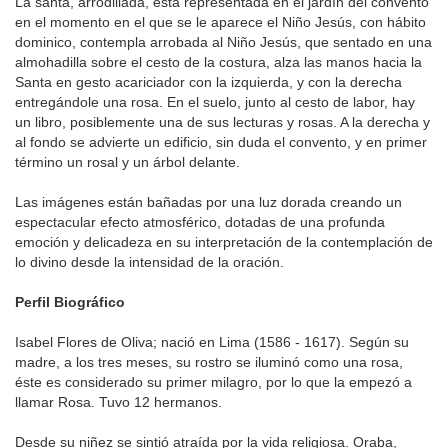
La santa, arrodillada, está representada en el jardín del convento
en el momento en el que se le aparece el Niño Jesús, con hábito
dominico, contempla arrobada al Niño Jesús, que sentado en una
almohadilla sobre el cesto de la costura, alza las manos hacia la
Santa en gesto acariciador con la izquierda, y con la derecha
entregándole una rosa. En el suelo, junto al cesto de labor, hay
un libro, posiblemente una de sus lecturas y rosas. A la derecha y
al fondo se advierte un edificio, sin duda el convento, y en primer
término un rosal y un árbol delante.
Las imágenes están bañadas por una luz dorada creando un
espectacular efecto atmosférico, dotadas de una profunda
emoción y delicadeza en su interpretación de la contemplación de
lo divino desde la intensidad de la oración.
Perfil Biográfico
Isabel Flores de Oliva; nació en Lima (1586 - 1617). Según su
madre, a los tres meses, su rostro se iluminó como una rosa,
éste es considerado su primer milagro, por lo que la empezó a
llamar Rosa. Tuvo 12 hermanos.
Desde su niñez se sintió atraída por la vida religiosa. Oraba,