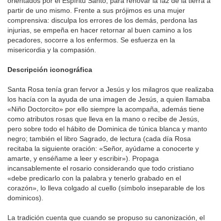
orientados por el Espíritu Santo, para renovar la faz de la tierra a
partir de uno mismo. Frente a sus prójimos es una mujer
comprensiva: disculpa los errores de los demás, perdona las
injurias, se empeña en hacer retornar al buen camino a los
pecadores, socorre a los enfermos. Se esfuerza en la
misericordia y la compasión.
Descripción iconográfica
Santa Rosa tenía gran fervor a Jesús y los milagros que realizaba
los hacía con la ayuda de una imagen de Jesús, a quien llamaba
«Niño Doctorcito» por ello siempre la acompaña, además tiene
como atributos rosas que lleva en la mano o recibe de Jesús,
pero sobre todo el hábito de Dominica de túnica blanca y manto
negro; también el libro Sagrado, de lectura (cada día Rosa
recitaba la siguiente oración: «Señor, ayúdame a conocerte y
amarte, y enséñame a leer y escribir»). Propaga
incansablemente el rosario considerando que todo cristiano
«debe predicarlo con la palabra y tenerlo grabado en el
corazón», lo lleva colgado al cuello (símbolo inseparable de los
dominicos).
La tradición cuenta que cuando se propuso su canonización, el