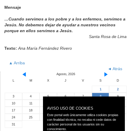
Mensaje
…Cuando servimos a los pobre y a los enfermos, servimos a
Jesús. No debemos dejar de ayudar a nuestros vecinos
porque en ellos servimos a Jesús.
Santa Rosa de Lima
Texto:
Ana María Fernández Rivero
▲ Arriba
◄ Atrás
Agosto, 2026
L
M
X
J
V
S
D
1
2
3
4
5
6
7
8
9
10
11
12
13
14
15
16
AVISO USO DE COOKIES
17
18
19
20
21
22
23
Este portal web únicamente utiliza cookies propias
24
25
26
27
28
29
30
con finalidad técnica, no recaba ni cede datos de
31
carácter personal de los usuarios sin su
conocimiento.